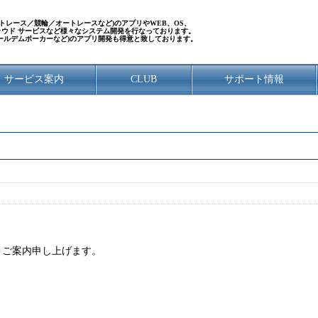
／ボートレース／競輪／オートレースなど)のアプリやWEB、OS、
クラウド サービスなど様々なシステム開発を行なっております。
ールデムポーカーなど)のアプリ開発も得意と致しております。
サービス案内
CLUB
サポート情報
、ご案内申し上げます。