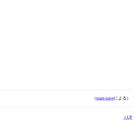
（
team-nave
による）
△UP