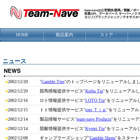
team-naveは公営競技(競馬／競艇
投票API、データベース サーバー／
カジノ(ブラックジャック／テキサスホ
HOME
製品案内
ストア
ニュース
●
2002/12/20
"
Gamble Tips
"のトップページをリニューアルしま
●
2002/12/20
競馬情報提供サービス"
Keiba Tip
"をリニューアル
●
2002/12/16
ロト情報提供サービス"
LOTO Tip
"をリニューアル
●
2002/12/15
トト情報提供サービス"
toto Ｔｉｐ
"をリニューア
●
2002/12/14
製品情報サービス"
team-nave Products
"をリニュー
●
2002/12/14
競艇情報提供サービス"
Kyotei Tip
"をリニューアル
●
2002/12/08
ギャンブラーズショップ"
Gamble Shops
"をスター