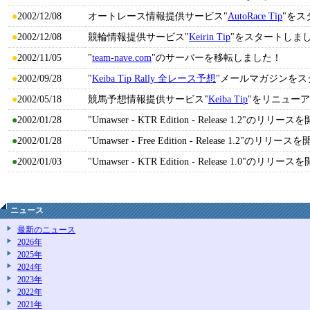
●
2002/12/08
オートレース情報提供サービス"
AutoRace Tip
"をス
●
2002/12/08
競輪情報提供サービス"
Keirin Tip
"をスタートしま
●
2002/11/05
"
team-nave.com
"のサーバーを移転しました！
●
2002/09/28
"
Keiba Tip Rally 全レース予想
"メールマガジンをス
●
2002/05/18
競馬予想情報提供サービス"
Keiba Tip
"をリニュー
●
2002/01/28
"Umawser - KTR Edition - Release 1.2"の
●
2002/01/28
"Umawser - Free Edition - Release 1.2"の
●
2002/01/03
"Umawser - KTR Edition - Release 1.0"の
ニュース
最新のニュース
2026年
2025年
2024年
2023年
2022年
2021年