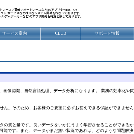
／ボートレース／競輪／オートレースなど)のアプリやWEB、OS、
クラウド サービスなど様々なシステム開発を行なっております。
ールデムポーカーなど)のアプリ開発も得意と致しております。
サービス案内
CLUB
サポート情報
分野は、画像認識、自然言語処理、データ分析になります。 業務の効率化
せん。そのため、お客様のご要望に必ずお答えできる保証ができません
タの質と量です。良いデータをいかにうまく学習させることができるか
可能です。また、データがまだ無い状況であれば、どのような問題解決