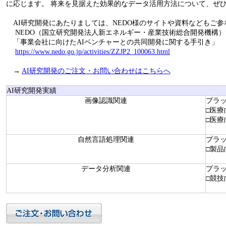
に応じます。 将来を見据えた効果的なデータ活用方法について、ぜ
AI研究開発にあたりましては、NEDO様のサイトや資料などもご
NEDO（国立研究開発法人新エネルギー・産業技術総合開発機構）
「事業会社に向けたAIベンチャーとの共同開発に関する手引き」
https://www.nedo.go.jp/activities/ZZJP2_100063.html
→
AI研究開発のご注文・お問い合わせはこちらへ
AI研究開発実績
画像認識関連
プラット
□医療
□医療
自然言語処理関連
プラット
□製
データ分析関連
プラット
□競