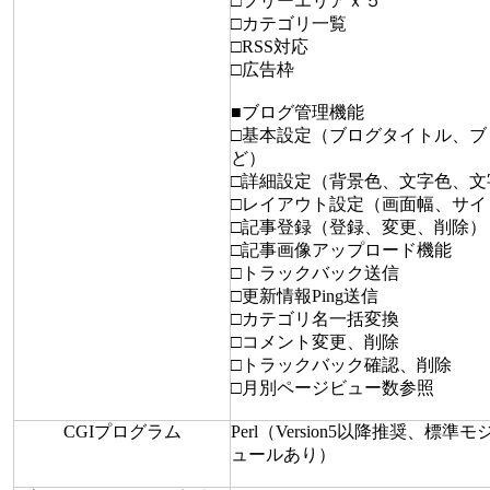
□フリーエリアｘ５
□カテゴリ一覧
□RSS対応
□広告枠
■ブログ管理機能
□基本設定（ブログタイトル、ブ
ど）
□詳細設定（背景色、文字色、文
□レイアウト設定（画面幅、サイ
□記事登録（登録、変更、削除）
□記事画像アップロード機能
□トラックバック送信
□更新情報Ping送信
□カテゴリ名一括変換
□コメント変更、削除
□トラックバック確認、削除
□月別ページビュー数参照
CGIプログラム
Perl（Version5以降推奨、
ュールあり）