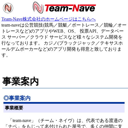
Team-Nave株式会社のホームページはこちらへ
team-naveは公営競技(競馬／競艇／ボートレース／競輪／オー
トレースなど)のアプリやWEB、OS、 投票API、データベー
ス サーバー／クラウド サービスなど様々なシステム開発を
行なっております。 カジノ(ブラックジャック／テキサスホ
ールデムポーカーなど)のアプリ開発も得意と致しておりま
す。
事業案内
◎事業案内
事業概要
「team-nave」（チーム・ネイヴ）は、代表である渡邉の
「ナベ」をもじって名付けられた屋号で、多くの仲間に支