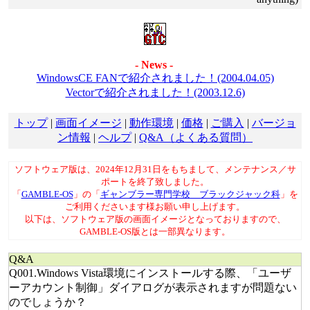
- News -
WindowsCE FANで紹介されました！(2004.04.05)
Vectorで紹介されました！(2003.12.6)
トップ
|
画面イメージ
|
動作環境
|
価格
|
ご購入
|
バージョ
ン情報
|
ヘルプ
|
Q&A（よくある質問）
ソフトウェア版は、2024年12月31日をもちまして、メンテナンス／サ
ポートを終了致しました。
「
GAMBLE-OS
」の「
ギャンブラー専門学校 ブラックジャック科
」を
ご利用くださいます様お願い申し上げます。
以下は、ソフトウェア版の画面イメージとなっておりますので、
GAMBLE-OS版とは一部異なります。
Q&A
Q001.Windows Vista環境にインストールする際、「ユーザ
ーアカウント制御」ダイアログが表示されますが問題ない
のでしょうか？