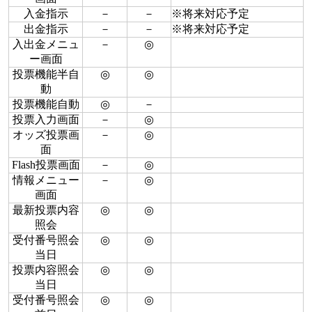
入金指示
－
－
※将来対応予定
出金指示
－
－
※将来対応予定
入出金メニュ
－
◎
ー画面
投票機能半自
◎
◎
動
投票機能自動
◎
－
投票入力画面
－
◎
オッズ投票画
－
◎
面
Flash投票画面
－
◎
情報メニュー
－
◎
画面
最新投票内容
◎
◎
照会
受付番号照会
◎
◎
当日
投票内容照会
◎
◎
当日
受付番号照会
◎
◎