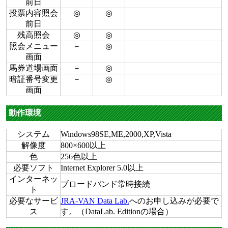
前日
投票内容照会
◎
◎
前日
残高照会
◎
◎
照会メニュー
－
◎
画面
馬券道場画面
－
◎
暗証番号変更
－
◎
画面
動作環境
システム
Windows98SE,ME,2000,XP,Vista
解像度
800×600以上
色
256色以上
必要ソフト
Internet Explorer 5.0以上
インターネッ
ブロードバンド常時接続
ト
必要なサービ
JRA-VAN Data Lab.
へのお申し込みが必要で
ス
す。（DataLab. Editionの場合）