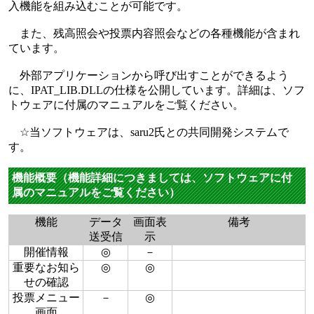
入機能を組み込むことが可能です。
また、残高照会や投票内容照会などの各種機能が含まれ
ています。
外部アプリケーションから呼び出すことができるよう
に、IPAT_LIB.DLLの仕様を公開しています。詳細は、ソフ
トウェアに付属のマニュアルをご覧ください。
☆当ソフトウェアは、saru2氏との共同開発システムで
す。
機能概要（機能詳細につきましては、ソフトウェアに付
属のマニュアルをご覧ください）
機能
データ
画面表
備考
送受信
示
開催情報
◎
－
重要なお知ら
◎
◎
せの確認
投票メニュー
－
◎
画面