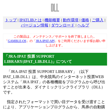
トップ
|
IPATLIBとは
|
機能概要
|
動作環境
|
価格
|
ご購入
|
バージョン情報
|
ダウンロード
|
ヘルプ
この製品は、メンテナンス／サポートを終了致しました。
「
GAMBLE-OS
」の「
JRA-IPAT-API
」をご利用くださいます様お願い申
し上げます。
「JRA-IPAT 投票 SUPPORT
LIBRARY(IPAT_LIB.DLL)」について
「JRA-IPAT 投票 SUPPORT LIBRARY」（以下
IPAT_LIB.DLL）は、中央競馬のインターネット投票WEB
システム「JRA IPAT」の各種機能をプログラムから呼び出
すことが出来る、ダイナミックリンクライブラリ（DLL）
です。
指定されたフォーマットで買い目データを受け渡すこと
により、アプリケーションプログラムから、馬券の自動購