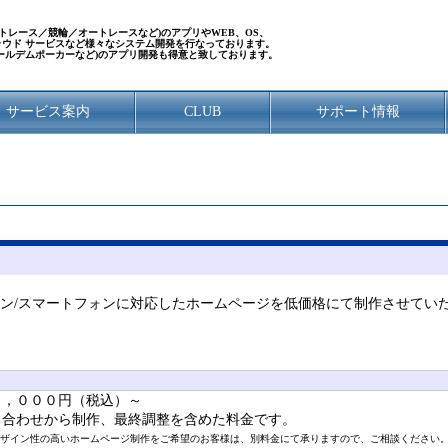
／ボートレース／競輪／オートレースなど)のアプリやWEB、OS、
クラウド サービスなど様々なシステム開発を行なっております。
ールデムポーカーなど)のアプリ開発も得意と致しております。
サービス案内
CLUB
サポート情報
ソコン/スマートフォンに対応したホームページを低価格にて制作させてい
８，０００円（税込）～
ち合わせから制作、最終調整を含めた料金です。
デザイン性の高いホームページ制作をご希望のお客様は、別料金にて承りますので、ご相談ください