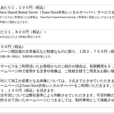
月あたり１，１００円（税込）
-Nave Shared Rental Server（Team-Nave共有レンタルサーバー）
ービスをご利用頂いたお客様は、Team-Nave Shared Rental Serverをご利用頂く前提となっており
年毎のご契約となります。
あたり１，８００円（税込）～
comや.jpなどにより料金が異なります。
７５０円（税込）
ムページ開設後の文章修正など軽微なものに限り、１回２，７５０円（
正量が多い場合は、別途料金が発生致します。
本サービスをご利用頂いたお客様からのご紹介の場合は、初期費用を５
ホームページ内で使用する文章や画像は、ご依頼主様でご用意をお願い
弊社にて加工が必要となる画像については、３点までとさせていただき
ームページはTeam-Nave共有レンタルサーバーをご利用いただきま
り１，１００円（税込）を頂きます。
受注可否については弊社基準により判断させていただきます。可否判断
制作させて頂いたホームページにつきましては、制作事例として掲載さ