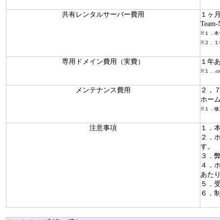
共有レンタルサーバー費用
１ヶ
Team
※１．本サ
※２．１
専用ドメイン費用（実費）
１年
※１．.
メンテナンス費用
２，
ホー
※１．修
注意事項
１．
２．
す。
３．
４．ホ
あた
５．
６．