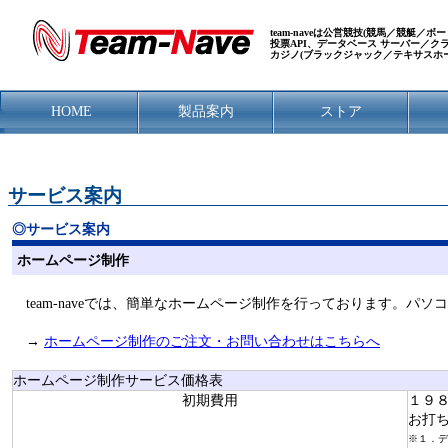
team-naveは公営競技(競馬／競艇
投票API、データベース サーバー／
カジノ(ブラックジャック／テキサスホ
HOME
製品案内
ストア
サービス案内
◎サービス案内
ホームページ制作
team-naveでは、簡単なホームページ制作を行っております。パ
→
ホームページ制作のご注文・お問い合わせはこちらへ
ホームページ制作サービス価格表
初期費用
１９
お打
※１．