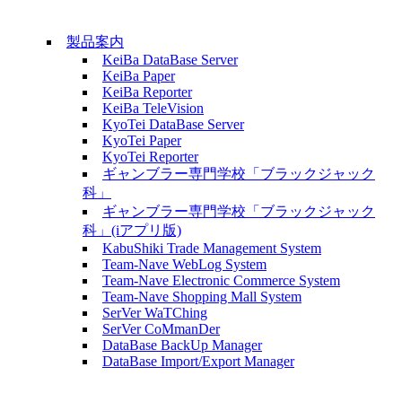
製品案内
KeiBa DataBase Server
KeiBa Paper
KeiBa Reporter
KeiBa TeleVision
KyoTei DataBase Server
KyoTei Paper
KyoTei Reporter
ギャンブラー専門学校「ブラックジャック
科」
ギャンブラー専門学校「ブラックジャック
科」(iアプリ版)
KabuShiki Trade Management System
Team-Nave WebLog System
Team-Nave Electronic Commerce System
Team-Nave Shopping Mall System
SerVer WaTChing
SerVer CoMmanDer
DataBase BackUp Manager
DataBase Import/Export Manager