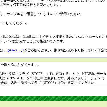
も共通の方法になり、Firebirdへの接続に限ったことにはなりませ
DBC設定を必要最低限行う必要があります。
も可能です。サンプルをご用意していますのでご活用ください。
ードしてください。
このC++Builderには、InterBaseへネイティブ接続するためのコントロ
ase用ドライバに設定することで接続ができます。
合は、
Q&Aページ
をご参照ください。順次解決策を取り揃えていく予定
を中断することができます。
中断指示フラグ（STOPF）を'1'に更新することで、KTDBSのデー
況（DBSTATF）を'9':停止中に更新します。外部アプリケーショ
は、処理中断指示フラグ（STOPF）を'0'に更新してください。