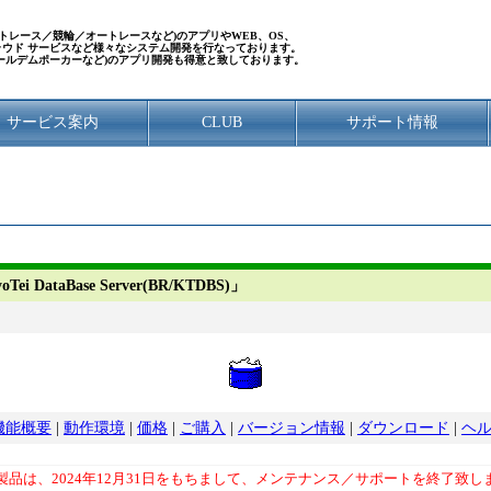
／ボートレース／競輪／オートレースなど)のアプリやWEB、OS、
クラウド サービスなど様々なシステム開発を行なっております。
ールデムポーカーなど)のアプリ開発も得意と致しております。
サービス案内
CLUB
サポート情報
taBase Server(BR/KTDBS)」
機能概要
|
動作環境
|
価格
|
ご購入
|
バージョン情報
|
ダウンロード
|
ヘ
製品は、2024年12月31日をもちまして、メンテナンス／サポートを終了致し