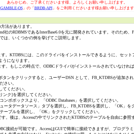
あらかじめ、ご了承くださいます様、よろしくお願い申し上げます。
「
GAMBLE-OS
」の「
BRDB-API
」をご利用くださいます様お願い申し上げます
の方法があります。
land社のRDBMSであるInterBase6.0を元に開発されています。そのため、Fir
では、いくつかの例を挙げてご説明します。
す。KTDBSには、このドライバをインストールできるように、セットアッ
のようになります。
選択します。もしこの時点で、ODBCドライバがインストールされていな
タンをクリックすると、ユーザーDSN として、FB_KTDBSが追加さ
ださい。
成してください。
のリンク]を選択してください。
ボックスより、「ODBC Databases」を選択してください。
ータデータソース」タブを選択し、FB_KTDBSを選択し、「OK」を
テーブルを選択し、「OK」をクリックしてください。
了です。後は、Accessの中でリンクされたKTDBSのテーブルを自由に
ールでは、ODBC接続が可能です。AccessはGUIで簡単に接続できますが、