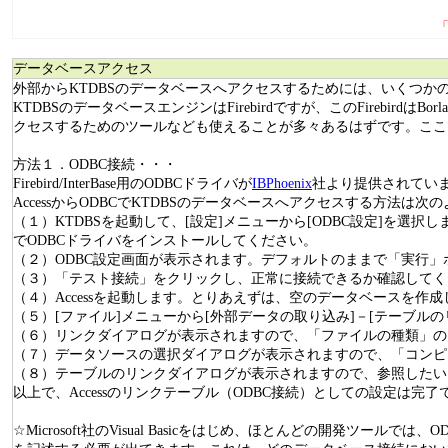
データベースアクセス
外部からKTDBSのデータベースへアクセスするためには、いくつか
KTDBSのデータベースエンジンはFirebirdですが、このFirebirdはBor
クセスするためのツールなども使えることが多々あるはずです。ここ
方法１．ODBC接続・・・
Firebird/InterBase用のODBCドライバが
IBPhoenix
社より提供されていま
AccessからODBCでKTDBSのデータベースへアクセスする方法は次
（１）KTDBSを起動して、[設定]メニューから[ODBC設定]を
でODBCドライバをインストールしてください。
（２）ODBC設定画面が表示されます。デフォルトのままで「実行」ボ
（３）「テスト接続」をクリックし、正常に接続できるか確認してく
（４）Accessを起動します。とりあえずは、空のデータベースを作
（５）[ファイル]メニューから[外部データの取り込み]－[テーブル
（６）リンクダイアログが表示されますので、「ファイルの種類」のコンボ
（７）データソースの選択ダイアログが表示されますので、「コンピュ
（８）テーブルのリンクダイアログが表示されますので、参照したい
以上で、Accessのリンクテーブル（ODBC接続）としての設定は完
☆Microsoft社のVisual Basicをはじめ、ほとんどの開発ツ