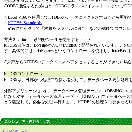
を記述する必要が出てきます。これは、どのデータベース接続において
※ODBC接続するためには、ODBCドライバのインストールおよびO
☆Excel VBA を使用してKTDBSのデータにアクセスすること
KTDBS_Sample.xls
※右クリックして「対象をファイルに保存」などの機能でダウンロ
方法２．Borland系開発ツールを使用する・・・
KTDBS自体は、Borland社のC++Builder6で開発されています。 
す。具体的には、dbExpressというコントロールを使用し、InterB
※外部からKTDBSのデータベースへアクセスすることができない場
KTDBSコントロール
KTDBSは、外部から処理中断指示を受けて、データベース更新処理
外部アプリケーションは、データベース管理テーブル（DBMNG）の処理
になり次第、データベース管理テーブル（DBMNG）のデータベース状
とを確認して、必要な処理を行えます。KTDBSの処理を再開させる場合
コンシューマー向けサービス
GAMBLE-OS