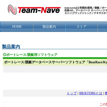
team-naveは公営競技(競馬／競艇
投票API、データベース サーバー／
カジノ(ブラックジャック／テキサスホ
HOME
製品案内
ストア
製品案内
◎ボートレース/競艇用ソフトウェア
ボートレース/競艇データベースサーバーソフトウェア「BoatRace/KyoTei Da
トップ
|
BR/KTDBSとは
|
この