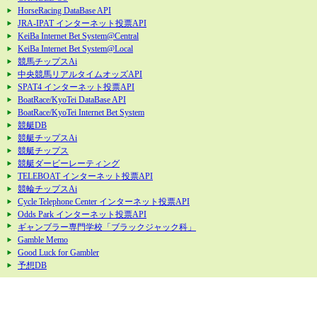
HorseRacing DataBase API
JRA-IPAT インターネット投票API
KeiBa Internet Bet System@Central
KeiBa Internet Bet System@Local
競馬チップスAi
中央競馬リアルタイムオッズAPI
SPAT4 インターネット投票API
BoatRace/KyoTei DataBase API
BoatRace/KyoTei Internet Bet System
競艇DB
競艇チップスAi
競艇チップス
競艇ダービーレーティング
TELEBOAT インターネット投票API
競輪チップスAi
Cycle Telephone Center インターネット投票API
Odds Park インターネット投票API
ギャンブラー専門学校「ブラックジャック科」
Gamble Memo
Good Luck for Gambler
予想DB