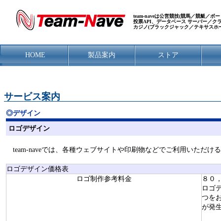
team-naveは公営競技(競馬／競艇
投票API、データベース サーバー／
カジノ(ブラックジャック／テキサスホ
HOME
製品案内
ストア
サービス案内
◎デザイン
ロゴデザイン
team-naveでは、各種ウェブサイトや印刷物などでご利用いただ
ロゴデザイン価格表
ロゴ制作参考料金
８０
ロゴ
つを
が発