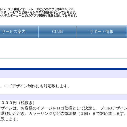
／ボートレース／競輪／オートレースなど)のアプリやWEB、OS、
クラウド サービスなど様々なシステム開発を行なっております。
ールデムポーカーなど)のアプリ開発も得意と致しております。
サービス案内
CLUB
サポート情報
ける、ロゴデザイン制作にも対応致します。
，０００円（税抜き）
デザインは、お客様のイメージをロゴ仕様として決定し、プロのデザイ
お選びいただき、カラーリングなどの微調整（１回）まで対応致します
生致します。