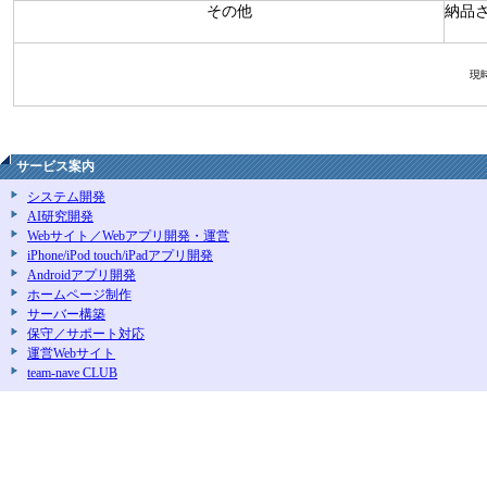
その他
納品
現
サービス案内
システム開発
AI研究開発
Webサイト／Webアプリ開発・運営
iPhone/iPod touch/iPadアプリ開発
Androidアプリ開発
ホームページ制作
サーバー構築
保守／サポート対応
運営Webサイト
team-nave CLUB