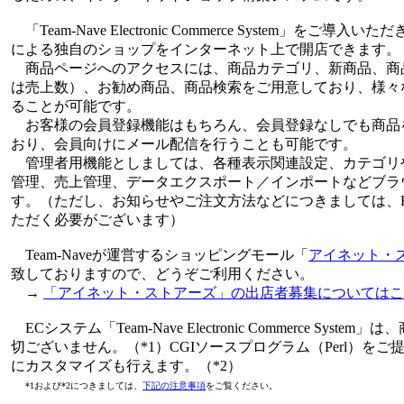
「Team-Nave Electronic Commerce System」を
による独自のショップをインターネット上で開店できます。
商品ページへのアクセスには、商品カテゴリ、新商品、商
は売上数）、お勧め商品、商品検索をご用意しており、様々
ることが可能です。
お客様の会員登録機能はもちろん、会員登録なしでも商品
おり、会員向けにメール配信を行うことも可能です。
管理者用機能としましては、各種表示関連設定、カテゴリ
管理、売上管理、データエクスポート／インポートなどブラ
す。（ただし、お知らせやご注文方法などにつきましては、H
ただく必要がございます）
Team-Naveが運営するショッピングモール「
アイネット・
致しておりますので、どうぞご利用ください。
→
「アイネット・ストアーズ」の出店者募集についてはこ
ECシステム「Team-Nave Electronic Commerce Sys
切ございません。（*1）CGIソースプログラム（Perl）を
にカスタマイズも行えます。（*2）
*1および*2につきましては、
下記の注意事項
をご覧ください。