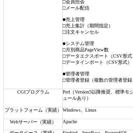
□会員照会
□メール配信
■売上管理
□売上集計（期間指定）
□注文キャンセル
■システム管理
□月別商品PageView数
□データエクスポート（CSV形式
□データインポート（CSV形式）
■管理者管理
□管理者登録（複数の管理者登
CGIプログラム
Perl（Version5以降推奨、
ュールあり）
プラットフォーム（実績）
Windows、Linux
Apache
Webサーバー（実績）
データベース（実績）
Firebird、InterBase、PostgreSQL