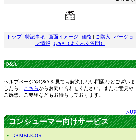
トップ
|
特記事項
|
画面イメージ
|
価格
|
ご購入
|
バージョ
ン情報
|
Q&A（よくある質問）
Q&A
ヘルプページやQ&Aを見ても解決しない問題などございま
したら、
こちら
からお問い合わせください。またご意見や
ご感想、ご要望などもお待ちしております。
△UP
コンシューマー向けサービス
GAMBLE-OS